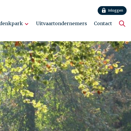
Inloggen
denkpark
Uitvaartondernemers
Contact
Hoo