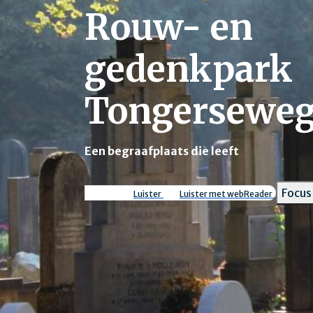
Rouw- en
gedenkpark
Tongersewe
Een begraafplaats die leeft
Focus
Luister
Luister met webReader