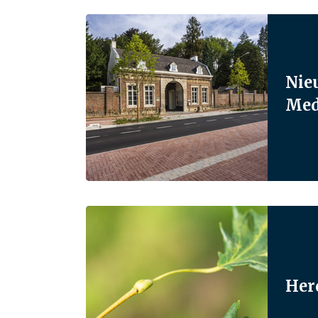
Nie
Med
Her