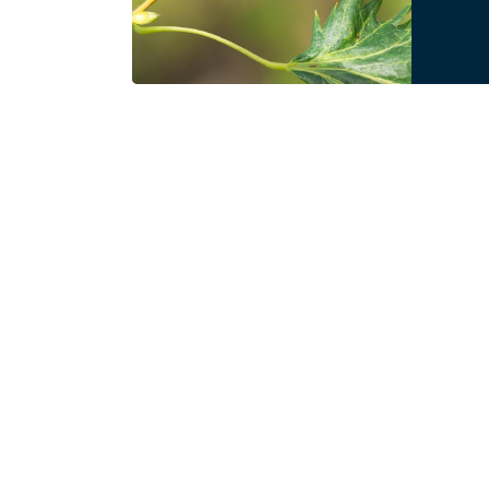
Contact
Heeft u een vraag over Rouw- en gedenkpark
Tongerseweg?
Wij staan voor u klaar.
Contact en openingstijden